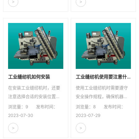
>
>
工业缝纫机如何安装
工业缝纫机使用要注意什么
在安装工业缝纫机时，还要
使用工业缝纫机时需要遵守
注意选择合适的安装位置，
安全操作规程，确保机器运
保持通风良好，避免潮湿和
行稳定，避免操作不当导致
浏览量：9
发布时间：
浏览量：8
发布时间：
阳光直射，以免影响机器的
事故发生。
2023-07-30
2023-07-29
使用寿命和缝纫效果。
>
>