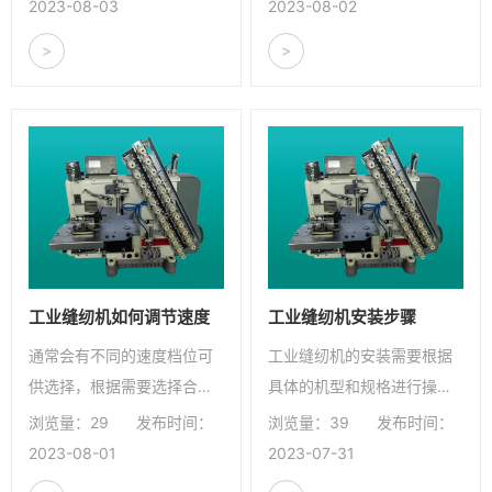
纫效率和质量。
2023-08-03
2023-08-02
>
>
工业缝纫机如何调节速度
工业缝纫机安装步骤
通常会有不同的速度档位可
工业缝纫机的安装需要根据
供选择，根据需要选择合适
具体的机型和规格进行操
微信号：
的速度档位。
作，正确的安装能够确保缝
浏览量：29
发布时间：
浏览量：39
发布时间：
点击复制微信号
纫机的稳定运行和良好的缝
2023-08-01
2023-07-31
纫效果。